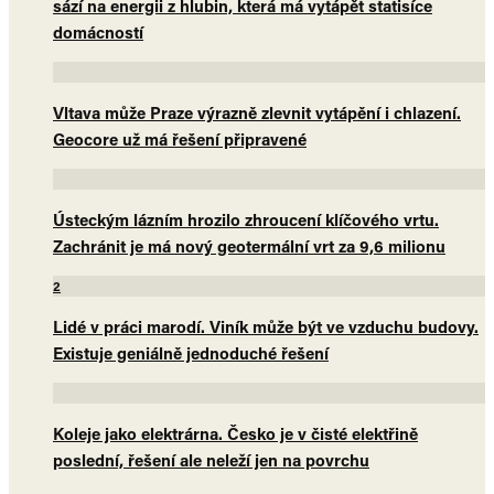
sází na energii z hlubin, která má vytápět statisíce
domácností
Vltava může Praze výrazně zlevnit vytápění i chlazení.
Geocore už má řešení připravené
Ústeckým lázním hrozilo zhroucení klíčového vrtu.
Zachránit je má nový geotermální vrt za 9,6 milionu
2
Lidé v práci marodí. Viník může být ve vzduchu budovy.
Existuje geniálně jednoduché řešení
Koleje jako elektrárna. Česko je v čisté elektřině
poslední, řešení ale neleží jen na povrchu