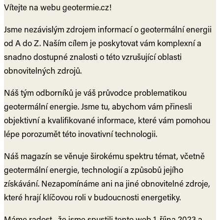
Vítejte na webu geotermie.cz!
Jsme nezávislým zdrojem informací o geotermální energii
od A do Z. Naším cílem je poskytovat vám komplexní a
snadno dostupné znalosti o této vzrušující oblasti
obnovitelných zdrojů.
Náš tým odborníků je váš průvodce problematikou
geotermální energie. Jsme tu, abychom vám přinesli
objektivní a kvalifikované informace, které vám pomohou
lépe porozumět této inovativní technologii.
Náš magazín se věnuje širokému spektru témat, včetně
geotermální energie, technologií a způsobů jejího
získávání. Nezapomínáme ani na jiné obnovitelné zdroje,
které hrají klíčovou roli v budoucnosti energetiky.
Máme radost , že jsme spustili tento web 1. října 2023 a