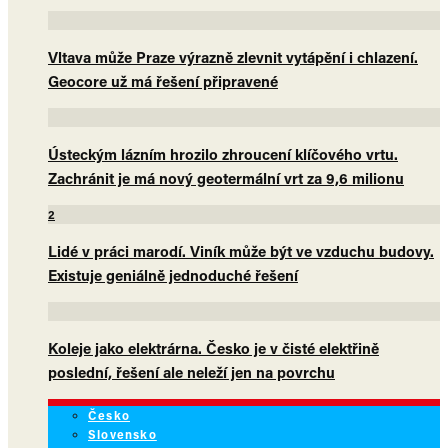
Vltava může Praze výrazně zlevnit vytápění i chlazení.
Geocore už má řešení připravené
Ústeckým lázním hrozilo zhroucení klíčového vrtu.
Zachránit je má nový geotermální vrt za 9,6 milionu
2
Lidé v práci marodí. Viník může být ve vzduchu budovy.
Existuje geniálně jednoduché řešení
Koleje jako elektrárna. Česko je v čisté elektřině
poslední, řešení ale neleží jen na povrchu
Česko
Slovensko