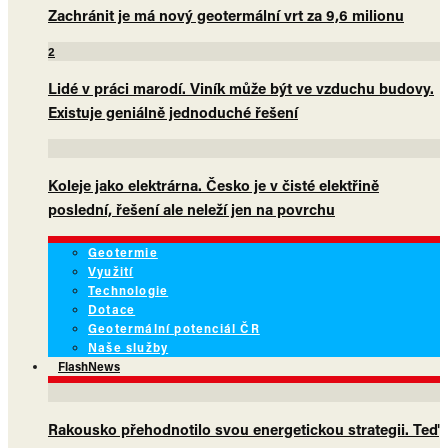
Zachránit je má nový geotermální vrt za 9,6 milionu
2
Lidé v práci marodí. Viník může být ve vzduchu budovy.
Existuje geniálně jednoduché řešení
Koleje jako elektrárna. Česko je v čisté elektřině
poslední, řešení ale neleží jen na povrchu
Geotermie
Využití
Technologie
Dotace
Geotermální potenciál ČR
Naše služby
FlashNews
Rakousko přehodnotilo svou energetickou strategii. Teď