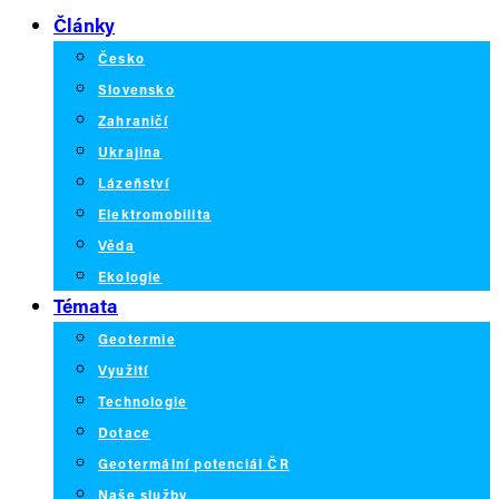
Články
Česko
Slovensko
Zahraničí
Ukrajina
Lázeňství
Elektromobilita
Věda
Ekologie
Témata
Geotermie
Využití
Technologie
Dotace
Geotermální potenciál ČR
Naše služby