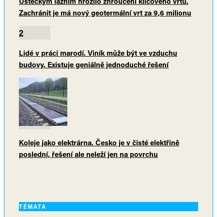
Ústeckým lázním hrozilo zhroucení klíčového vrtu.
Zachránit je má nový geotermální vrt za 9,6 milionu
2
Lidé v práci marodí. Viník může být ve vzduchu
budovy. Existuje geniálně jednoduché řešení
Koleje jako elektrárna. Česko je v čisté elektřině
poslední, řešení ale neleží jen na povrchu
TÉMATA