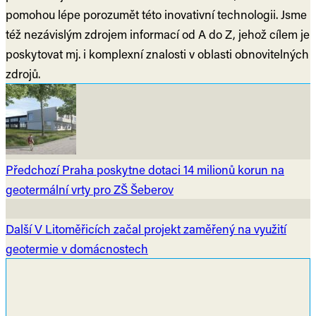
pomohou lépe porozumět této inovativní technologii. Jsme
též nezávislým zdrojem informací od A do Z, jehož cílem je
poskytovat mj. i komplexní znalosti v oblasti obnovitelných
zdrojů.
Předchozí
Praha poskytne dotaci 14 milionů korun na
geotermální vrty pro ZŠ Šeberov
Další
V Litoměřicích začal projekt zaměřený na využití
geotermie v domácnostech