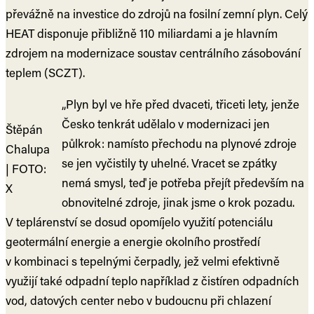
převážně na investice do zdrojů na fosilní zemní plyn. Celý
HEAT disponuje přibližně 110 miliardami a je hlavním
zdrojem na modernizace soustav centrálního zásobování
teplem (SCZT).
„Plyn byl ve hře před dvaceti, třiceti lety, jenže
Česko tenkrát udělalo v modernizaci jen
Štěpán
půlkrok: namísto přechodu na plynové zdroje
Chalupa
se jen vyčistily ty uhelné. Vracet se zpátky
| FOTO:
nemá smysl, teď je potřeba přejít především na
X
obnovitelné zdroje, jinak jsme o krok pozadu.
V teplárenství se dosud opomíjelo využití potenciálu
geotermální energie a energie okolního prostředí
v kombinaci s tepelnými čerpadly, jež velmi efektivně
využijí také odpadní teplo například z čistíren odpadních
vod, datových center nebo v budoucnu při chlazení