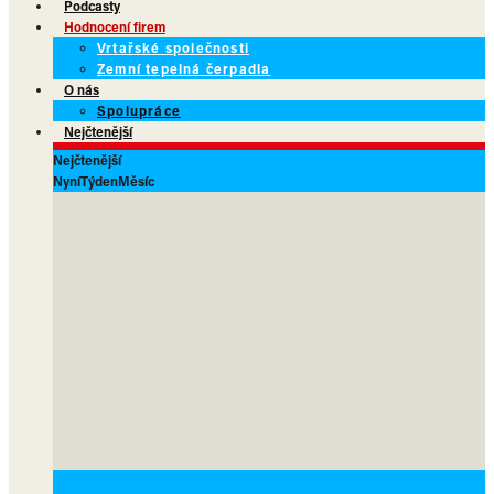
Podcasty
Hodnocení firem
Vrtařské společnosti
Zemní tepelná čerpadla
O nás
Spolupráce
Nejčtenější
Nejčtenější
Nyní
Týden
Měsíc