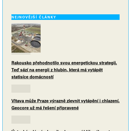
NEJNOVĚJŠÍ ČLÁNKY
Rakousko přehodnotilo svou energetickou strategii.
Teď sází na energii z hlubin, která má vytápět
statisíce domácností
Vltava může Praze výrazně zlevnit vytápění i chlazení.
Geocore už má řešení připravené