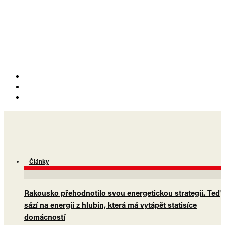
Články
Rakousko přehodnotilo svou energetickou strategii. Teď
sází na energii z hlubin, která má vytápět statisíce
domácností