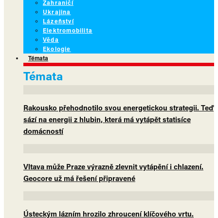
Zahraničí
Ukrajina
Lázeňství
Elektromobilita
Věda
Ekologie
Témata
Témata
Rakousko přehodnotilo svou energetickou strategii. Teď
sází na energii z hlubin, která má vytápět statisíce
domácností
Vltava může Praze výrazně zlevnit vytápění i chlazení.
Geocore už má řešení připravené
Ústeckým lázním hrozilo zhroucení klíčového vrtu.