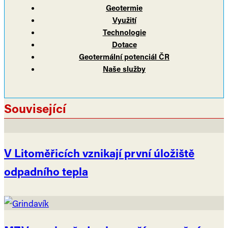
Geotermie
Využití
Technologie
Dotace
Geotermální potenciál ČR
Naše služby
Související
V Litoměřicích vznikají první úložiště
odpadního tepla