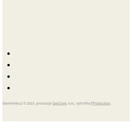
Geotermie.cz © 2023, provozuje
GeoCore
, s.r.o., vytvořila
PProduction
.