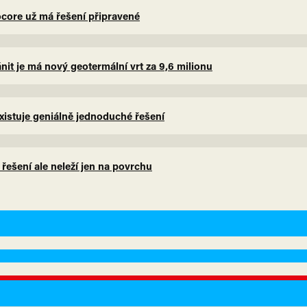
eocore už má řešení připravené
nit je má nový geotermální vrt za 9,6 milionu
xistuje geniálně jednoduché řešení
, řešení ale neleží jen na povrchu