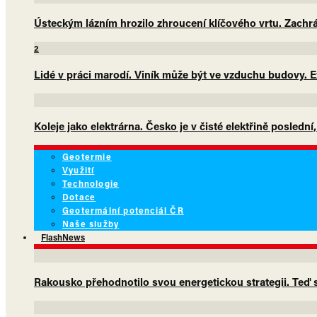
Ústeckým lázním hrozilo zhroucení klíčového vrtu. Zachrá
2
Lidé v práci marodí. Viník může být ve vzduchu budovy. E
Koleje jako elektrárna. Česko je v čisté elektřině poslední
Geotermie
Využití
Technologie
Dotace
Geotermální potenciál ČR
Naše služby
FlashNews
Rakousko přehodnotilo svou energetickou strategii. Teď sá