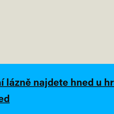
 lázně najdete hned u h
led