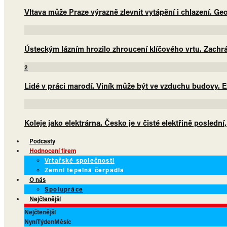
Vltava může Praze výrazně zlevnit vytápění i chlazení. G
Ústeckým lázním hrozilo zhroucení klíčového vrtu. Zachrá
2
Lidé v práci marodí. Viník může být ve vzduchu budovy. E
Koleje jako elektrárna. Česko je v čisté elektřině poslední
Podcasty
Hodnocení firem
Vrtařské společnosti
Zemní tepelná čerpadla
O nás
Spolupráce
Nejčtenější
Nejčtenější
Nyní
Týden
Měsíc