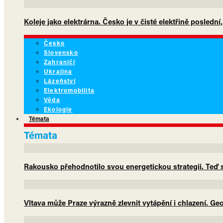
Koleje jako elektrárna. Česko je v čisté elektřině poslední
Česko
Slovensko
Zahraničí
Ukrajina
Lázeňství
Elektromobilita
Věda
Ekologie
Témata
Témata
Rakousko přehodnotilo svou energetickou strategii. Teď sá
Vltava může Praze výrazně zlevnit vytápění i chlazení. G