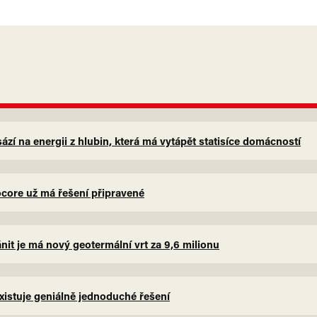
zí na energii z hlubin, která má vytápět statisíce domácností
eocore už má řešení připravené
nit je má nový geotermální vrt za 9,6 milionu
xistuje geniálně jednoduché řešení