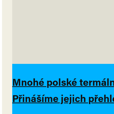
Mnohé polské termální
Přinášíme jejich přeh