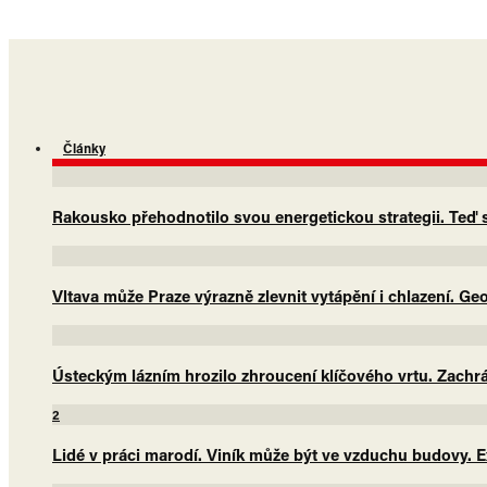
Články
Rakousko přehodnotilo svou energetickou strategii. Teď sá
Vltava může Praze výrazně zlevnit vytápění i chlazení. G
Ústeckým lázním hrozilo zhroucení klíčového vrtu. Zachrá
2
Lidé v práci marodí. Viník může být ve vzduchu budovy. E