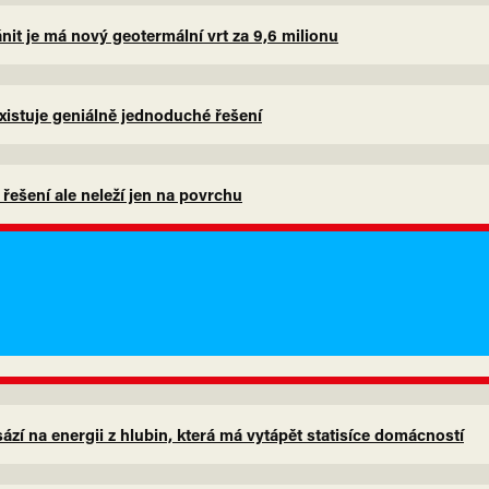
nit je má nový geotermální vrt za 9,6 milionu
xistuje geniálně jednoduché řešení
, řešení ale neleží jen na povrchu
zí na energii z hlubin, která má vytápět statisíce domácností