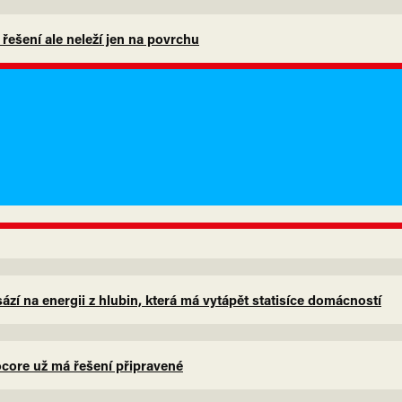
, řešení ale neleží jen na povrchu
zí na energii z hlubin, která má vytápět statisíce domácností
eocore už má řešení připravené