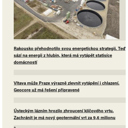
Rakousko přehodnotilo svou energetickou strategii. Teď
sází na energii z hlubin, která má vytápět statisíce
domácností
Vltava může Praze výrazně zlevnit vytápění i chlazení.
Geocore už má řešení připravené
Ústeckým lázním hrozilo zhroucení klíčového vrtu.
Zachránit je má nový geotermální vrt za 9,6 milionu
2