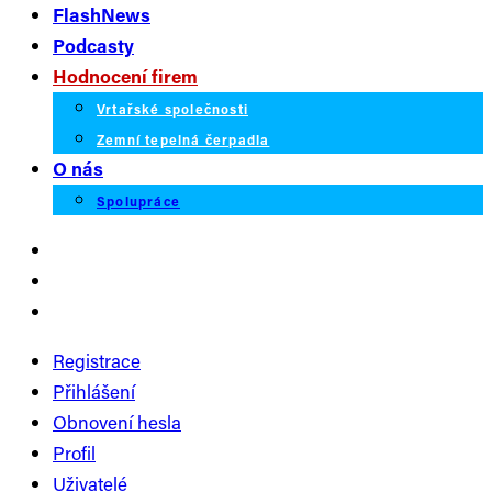
FlashNews
Podcasty
Hodnocení firem
Vrtařské společnosti
Zemní tepelná čerpadla
O nás
Spolupráce
Registrace
Přihlášení
Obnovení hesla
Profil
Uživatelé