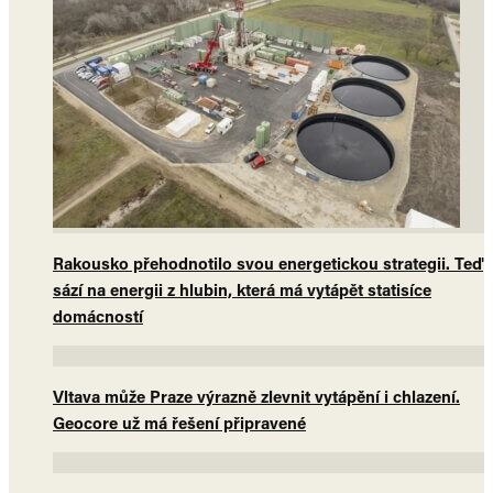
Rakousko přehodnotilo svou energetickou strategii. Teď
sází na energii z hlubin, která má vytápět statisíce
domácností
Vltava může Praze výrazně zlevnit vytápění i chlazení.
Geocore už má řešení připravené