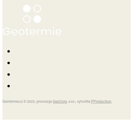
Geotermie.cz © 2023, provozuje
GeoCore
, s.r.o., vytvořila
PProduction
.