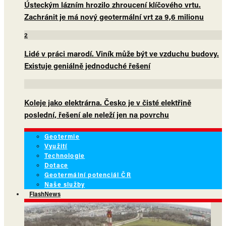
Ústeckým lázním hrozilo zhroucení klíčového vrtu.
Zachránit je má nový geotermální vrt za 9,6 milionu
2
Lidé v práci marodí. Viník může být ve vzduchu budovy.
Existuje geniálně jednoduché řešení
Koleje jako elektrárna. Česko je v čisté elektřině
poslední, řešení ale neleží jen na povrchu
Geotermie
Využití
Technologie
Dotace
Geotermální potenciál ČR
Naše služby
FlashNews