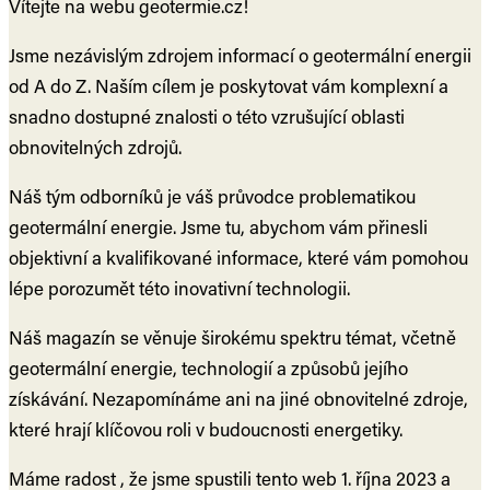
Vítejte na webu geotermie.cz!
Jsme nezávislým zdrojem informací o geotermální energii
od A do Z. Naším cílem je poskytovat vám komplexní a
snadno dostupné znalosti o této vzrušující oblasti
obnovitelných zdrojů.
Náš tým odborníků je váš průvodce problematikou
geotermální energie. Jsme tu, abychom vám přinesli
objektivní a kvalifikované informace, které vám pomohou
lépe porozumět této inovativní technologii.
Náš magazín se věnuje širokému spektru témat, včetně
geotermální energie, technologií a způsobů jejího
získávání. Nezapomínáme ani na jiné obnovitelné zdroje,
které hrají klíčovou roli v budoucnosti energetiky.
Máme radost , že jsme spustili tento web 1. října 2023 a