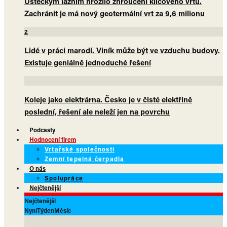
Ústeckým lázním hrozilo zhroucení klíčového vrtu.
Zachránit je má nový geotermální vrt za 9,6 milionu
2
Lidé v práci marodí. Viník může být ve vzduchu budovy.
Existuje geniálně jednoduché řešení
Koleje jako elektrárna. Česko je v čisté elektřině
poslední, řešení ale neleží jen na povrchu
Podcasty
Hodnocení firem
Vrtařské společnosti
Zemní tepelná čerpadla
O nás
Spolupráce
Nejčtenější
Nejčtenější
Nyní
Týden
Měsíc