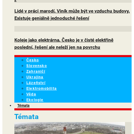
Lidé v práci marodí. Viník může být ve vzduchu budovy.
Existuje geniálně jednoduché řešení
Koleje jako elektrárna. Česko je v čisté elektřině
poslední, řešení ale neleží jen na povrchu
Česko
Slovensko
Zahraničí
Ukrajina
Lázeňství
Elektromobilita
Věda
Ekologie
Témata
Témata