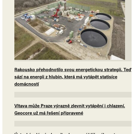
Rakousko přehodnotilo svou energetickou strategii. Teď
sází na energii z hlubin, která má vytápět statisíce
domácností
Vltava může Praze výrazně zlevnit vytápění i chlazení.
Geocore už má řešení připravené