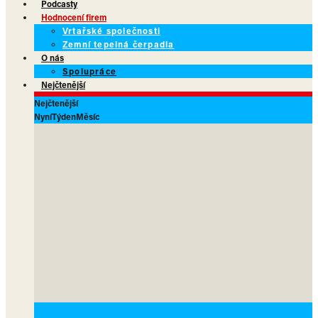
Podcasty
Hodnocení firem
Vrtařské společnosti
Zemní tepelná čerpadla
O nás
Spolupráce
Nejčtenější
Nejčtenější
Nyní
Týden
Měsíc