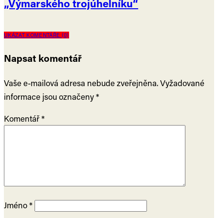
„Výmarského trojúhelníku“
UKÁZAT KOMENTÁŘE (0)
Napsat komentář
Vaše e-mailová adresa nebude zveřejněna.
Vyžadované
informace jsou označeny
*
Komentář
*
Jméno
*