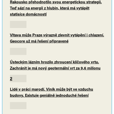
Rakousko přehodnotilo svou energetickou strategii.
Teď sází na energii z hlubin, která má vytápět
statisíce domácností
Vltava může Praze výrazně zlevnit vytápění i chlazení.
Geocore už má řešení připravené
Ústeckým lázním hrozilo zhroucení klíčového vrtu.
Zachránit je má nový geotermální vrt za 9,6 milionu
2
Lidé v práci marodí. Viník může být ve vzduchu
budovy. Existuje geniálně jednoduché řešení