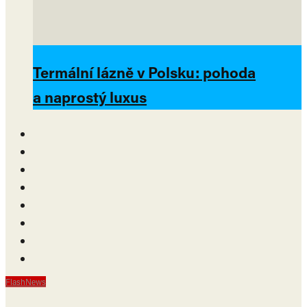
Termální lázně v Polsku: pohoda
a naprostý luxus
FlashNews