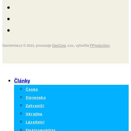
Geotermie.cz © 2023, provozuje
GeoCore
, s.r.o., vytvořila
PProduction
.
Články
Česko
Slovensko
Zahraničí
Ukrajina
Lázeňství
Elektromobilita