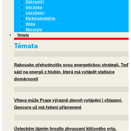
Zahraničí
Ukrajina
Lázeňství
Elektromobilita
Věda
Ekologie
Témata
Témata
Rakousko přehodnotilo svou energetickou strategii. Teď
sází na energii z hlubin, která má vytápět statisíce
domácností
Vltava může Praze výrazně zlevnit vytápění i chlazení.
Geocore už má řešení připravené
Ústeckým lázním hrozilo zhroucení klíčového vrtu.