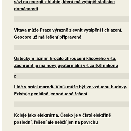
sází na energii z hlubin, která má vytápět statisíce
domácností
Vltava může Praze výrazně zlevnit vytápění i chlazení.
Geocore už má řešení připravené
Ústeckým lázním hrozilo zhroucení klíčového vrtu.
Zachránit je má nový geotermální vrt za 9,6 milionu
2
Lidé v práci marodí. Viník může být ve vzduchu budovy.
Existuje geniálně jednoduché řešení
Koleje jako elektrárna. Česko je v čisté elektřině
poslední, řešení ale neleží jen na povrchu