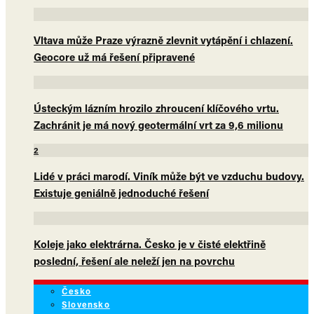
Vltava může Praze výrazně zlevnit vytápění i chlazení.
Geocore už má řešení připravené
Ústeckým lázním hrozilo zhroucení klíčového vrtu.
Zachránit je má nový geotermální vrt za 9,6 milionu
2
Lidé v práci marodí. Viník může být ve vzduchu budovy.
Existuje geniálně jednoduché řešení
Koleje jako elektrárna. Česko je v čisté elektřině
poslední, řešení ale neleží jen na povrchu
Česko
Slovensko