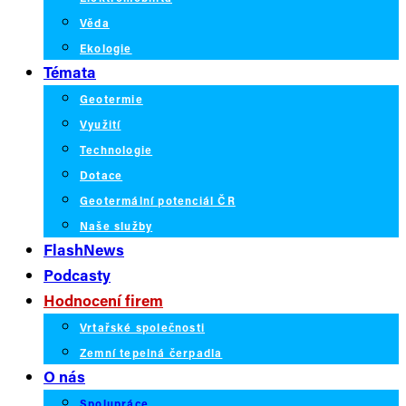
Věda
Ekologie
Témata
Geotermie
Využití
Technologie
Dotace
Geotermální potenciál ČR
Naše služby
FlashNews
Podcasty
Hodnocení firem
Vrtařské společnosti
Zemní tepelná čerpadla
O nás
Spolupráce