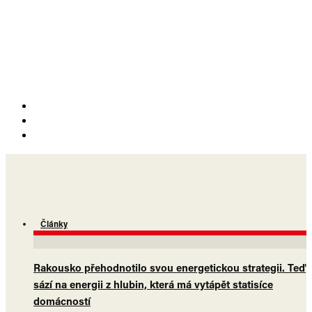
Články
Rakousko přehodnotilo svou energetickou strategii. Teď
sází na energii z hlubin, která má vytápět statisíce
domácností