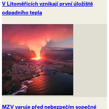
V Litoměřicích vznikají první úložiště
odpadního tepla
MZV varuje před nebezpečím sopečné