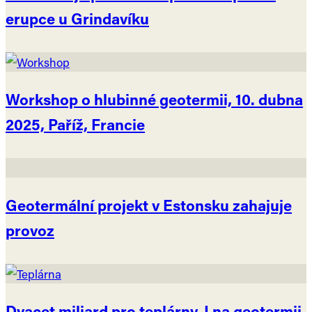
erupce u Grindavíku
Workshop o hlubinné geotermii, 10. dubna
2025, Paříž, Francie
Geotermální projekt v Estonsku zahajuje
provoz
Dvacet miliard pro teplárny. I na geotermii