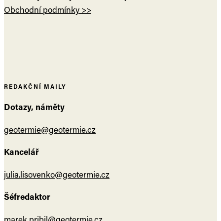
Obchodní podmínky >>
REDAKČNÍ MAILY
Dotazy, náměty
geotermie@geotermie.cz
Kancelář
julia.lisovenko@geotermie.cz
Šéfredaktor
marek.pribil@geotermie.cz