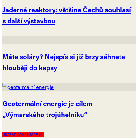
Jaderné reaktory: většina Čechů souhlasí
s další výstavbou
Máte soláry? Nejspíš si již brzy sáhnete
hlouběji do kapsy
Geotermální energie je cílem
„Výmarského trojúhelníku“
UKÁZAT KOMENTÁŘE (0)