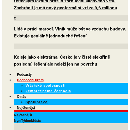
Ústeckým lázním hrozilo zhroucení klíčového vrtu.
Zachránit je má nový geotermální vrt za 9,6 milionu
2
Lidé v práci marodí. Viník může být ve vzduchu budovy.
Existuje geniálně jednoduché řešení
Koleje jako elektrárna. Česko je v čisté elektřině
poslední, řešení ale neleží jen na povrchu
Podcasty
Hodnocení firem
Vrtařské společnosti
Zemní tepelná čerpadla
O nás
Spolupráce
Nejčtenější
Nejčtenější
Nyní
Týden
Měsíc