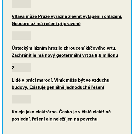
Vltava může Praze výrazně zlevnit vytápění i chlazení.
Geocore už má řešení připravené
Ústeckým lázním hrozilo zhroucení klíčového vrtu.
Zachránit je má nový geotermální vrt za 9,6 milionu
2
Lidé v práci marodí. Viník může být ve vzduchu
budovy. Existuje geniálně jednoduché řešení
Koleje jako elektrárna. Česko je v čisté elektřině
poslední, řešení ale neleží jen na povrchu