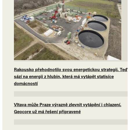
Rakousko přehodnotilo svou energetickou strategii. Teď
sází na energii z hlubin, která má vytápět statisíce
domácností
Vltava může Praze výrazně zlevnit vytápění i chlazení.
Geocore už má řešení připravené