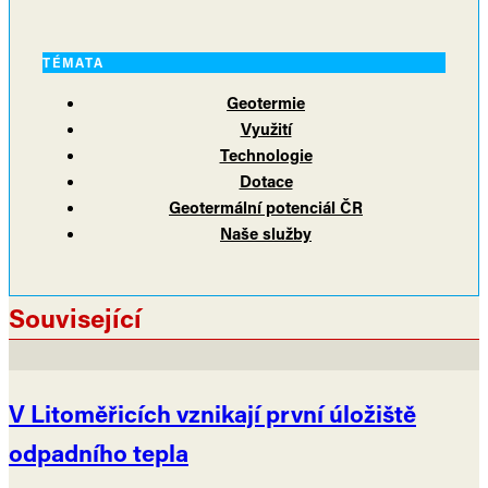
TÉMATA
Geotermie
Využití
Technologie
Dotace
Geotermální potenciál ČR
Naše služby
Související
V Litoměřicích vznikají první úložiště
odpadního tepla