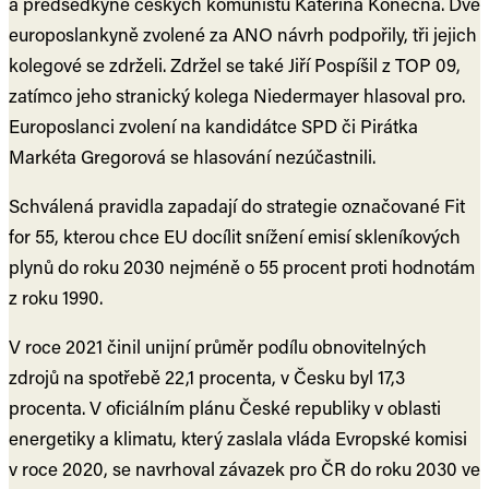
a předsedkyně českých komunistů Kateřina Konečná. Dvě
europoslankyně zvolené za ANO návrh podpořily, tři jejich
kolegové se zdrželi. Zdržel se také Jiří Pospíšil z TOP 09,
zatímco jeho stranický kolega Niedermayer hlasoval pro.
Europoslanci zvolení na kandidátce SPD či Pirátka
Markéta Gregorová se hlasování nezúčastnili.
Schválená pravidla zapadají do strategie označované Fit
for 55, kterou chce EU docílit snížení emisí skleníkových
plynů do roku 2030 nejméně o 55 procent proti hodnotám
z roku 1990.
V roce 2021 činil unijní průměr podílu obnovitelných
zdrojů na spotřebě 22,1 procenta, v Česku byl 17,3
procenta. V oficiálním plánu České republiky v oblasti
energetiky a klimatu, který zaslala vláda Evropské komisi
v roce 2020, se navrhoval závazek pro ČR do roku 2030 ve