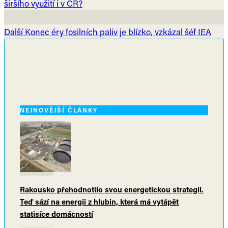
širšího využití i v ČR?
Další
Konec éry fosilních paliv je blízko, vzkázal šéf IEA
NEJNOVĚJŠÍ ČLÁNKY
Rakousko přehodnotilo svou energetickou strategii.
Teď sází na energii z hlubin, která má vytápět
statisíce domácností