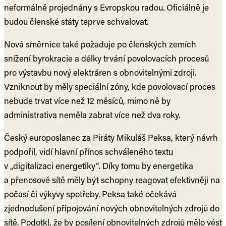
neformálně projednány s Evropskou radou. Oficiálně je
budou členské státy teprve schvalovat.
Nová směrnice také požaduje po členských zemích
snížení byrokracie a délky trvání povolovacích procesů
pro výstavbu nový elektráren s obnovitelnými zdroji.
Vzniknout by měly speciální zóny, kde povolovací proces
nebude trvat více než 12 měsíců, mimo ně by
administrativa neměla zabrat více než dva roky.
Český europoslanec za Piráty Mikuláš Peksa, který návrh
podpořil, vidí hlavní přínos schváleného textu
v „digitalizaci energetiky“. Díky tomu by energetika
a přenosové sítě měly být schopny reagovat efektivněji na
počasí či výkyvy spotřeby. Peksa také očekává
zjednodušení připojování nových obnovitelných zdrojů do
sítě. Podotkl, že by posílení obnovitelných zdrojů mělo vést