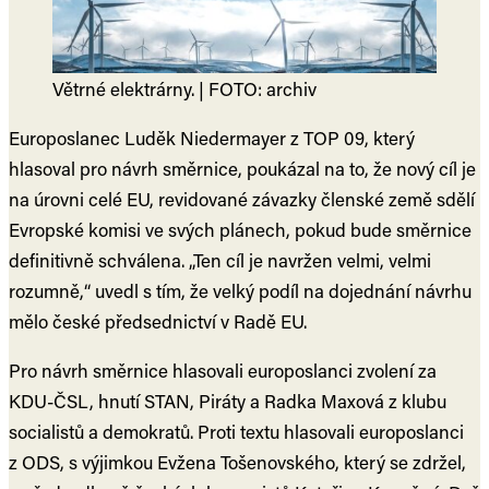
Větrné elektrárny. | FOTO: archiv
Europoslanec Luděk Niedermayer z TOP 09, který
hlasoval pro návrh směrnice, poukázal na to, že nový cíl je
na úrovni celé EU, revidované závazky členské země sdělí
Evropské komisi ve svých plánech, pokud bude směrnice
definitivně schválena. „Ten cíl je navržen velmi, velmi
rozumně,“ uvedl s tím, že velký podíl na dojednání návrhu
mělo české předsednictví v Radě EU.
Pro návrh směrnice hlasovali europoslanci zvolení za
KDU-ČSL, hnutí STAN, Piráty a Radka Maxová z klubu
socialistů a demokratů. Proti textu hlasovali europoslanci
z ODS, s výjimkou Evžena Tošenovského, který se zdržel,