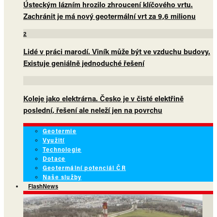
Ústeckým lázním hrozilo zhroucení klíčového vrtu.
Zachránit je má nový geotermální vrt za 9,6 milionu
2
Lidé v práci marodí. Viník může být ve vzduchu budovy.
Existuje geniálně jednoduché řešení
Koleje jako elektrárna. Česko je v čisté elektřině
poslední, řešení ale neleží jen na povrchu
Geotermie
Využití
Technologie
Dotace
Geotermální potenciál ČR
Naše služby
FlashNews