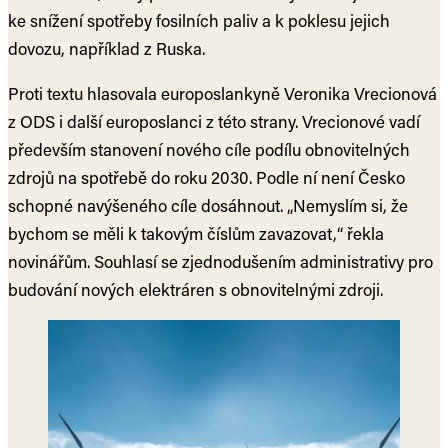
ke snížení spotřeby fosilních paliv a k poklesu jejich
dovozu, například z Ruska.
Proti textu hlasovala europoslankyně Veronika Vrecionová
z ODS i další europoslanci z této strany. Vrecionové vadí
především stanovení nového cíle podílu obnovitelných
zdrojů na spotřebě do roku 2030. Podle ní není Česko
schopné navýšeného cíle dosáhnout. „Nemyslím si, že
bychom se měli k takovým číslům zavazovat,“ řekla
novinářům. Souhlasí se zjednodušením administrativy pro
budování nových elektráren s obnovitelnými zdroji.