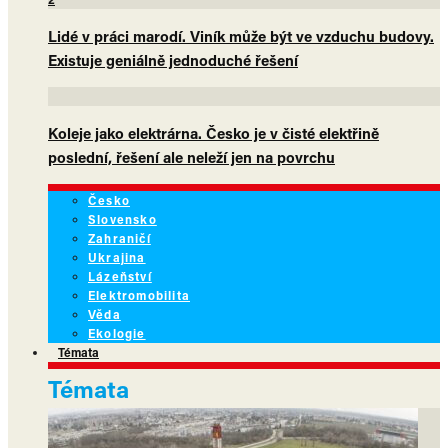
Lidé v práci marodí. Viník může být ve vzduchu budovy.
Existuje geniálně jednoduché řešení
Koleje jako elektrárna. Česko je v čisté elektřině
poslední, řešení ale neleží jen na povrchu
Česko
Slovensko
Zahraničí
Ukrajina
Lázeňství
Elektromobilita
Věda
Ekologie
Témata
Témata