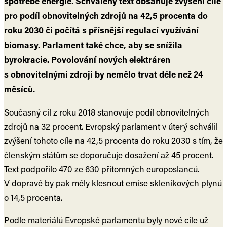
spotřebě energie. Schválený text obsahuje zvýšení cíle
pro podíl obnovitelných zdrojů na 42,5 procenta do
roku 2030 či počítá s přísnější regulací využívání
biomasy. Parlament také chce, aby se snížila
byrokracie. Povolování nových elektráren
s obnovitelnými zdroji by nemělo trvat déle než 24
měsíců.
Současný cíl z roku 2018 stanovuje podíl obnovitelných
zdrojů na 32 procent. Evropský parlament v úterý schválil
zvýšení tohoto cíle na 42,5 procenta do roku 2030 s tím, že
členským státům se doporučuje dosažení až 45 procent.
Text podpořilo 470 ze 630 přítomných europoslanců.
V dopravě by pak měly klesnout emise skleníkových plynů
o 14,5 procenta.
Podle materiálů Evropské parlamentu byly nové cíle už