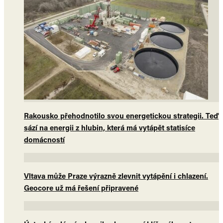
Rakousko přehodnotilo svou energetickou strategii. Teď
sází na energii z hlubin, která má vytápět statisíce
domácností
Vltava může Praze výrazně zlevnit vytápění i chlazení.
Geocore už má řešení připravené