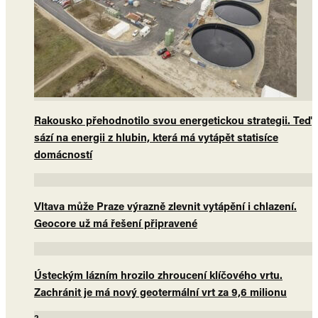
Rakousko přehodnotilo svou energetickou strategii. Teď
sází na energii z hlubin, která má vytápět statisíce
domácností
Vltava může Praze výrazně zlevnit vytápění i chlazení.
Geocore už má řešení připravené
Ústeckým lázním hrozilo zhroucení klíčového vrtu.
Zachránit je má nový geotermální vrt za 9,6 milionu
2