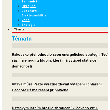
Zahraničí
Ukrajina
Lázeňství
Elektromobilita
Věda
Ekologie
Témata
Témata
Rakousko přehodnotilo svou energetickou strategii. Teď
sází na energii z hlubin, která má vytápět statisíce
domácností
Vltava může Praze výrazně zlevnit vytápění i chlazení.
Geocore už má řešení připravené
Ústeckým lázním hrozilo zhroucení klíčového vrtu.