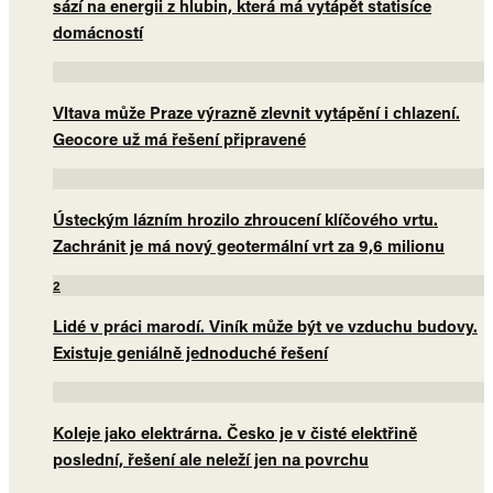
sází na energii z hlubin, která má vytápět statisíce
domácností
Vltava může Praze výrazně zlevnit vytápění i chlazení.
Geocore už má řešení připravené
Ústeckým lázním hrozilo zhroucení klíčového vrtu.
Zachránit je má nový geotermální vrt za 9,6 milionu
2
Lidé v práci marodí. Viník může být ve vzduchu budovy.
Existuje geniálně jednoduché řešení
Koleje jako elektrárna. Česko je v čisté elektřině
poslední, řešení ale neleží jen na povrchu