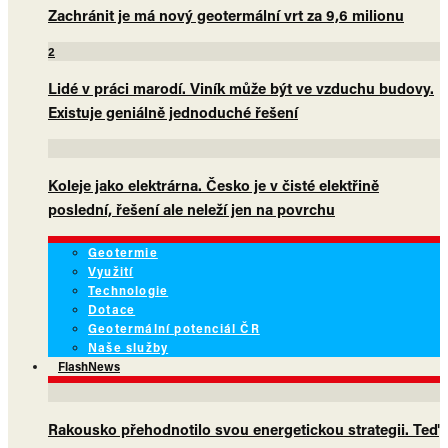
Zachránit je má nový geotermální vrt za 9,6 milionu
2
Lidé v práci marodí. Viník může být ve vzduchu budovy.
Existuje geniálně jednoduché řešení
Koleje jako elektrárna. Česko je v čisté elektřině
poslední, řešení ale neleží jen na povrchu
Geotermie
Využití
Technologie
Dotace
Geotermální potenciál ČR
Naše služby
FlashNews
Rakousko přehodnotilo svou energetickou strategii. Teď