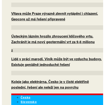
Vltava může Praze výrazně zlevnit vytápění i chlazení.
Geocore už má řešení připravené
Ústeckým lázním hrozilo zhroucení klíčového vrtu.
Zachránit je má nový geotermální vrt za 9,6 milionu
2
Lidé v práci marodí. Viník může být ve vzduchu budovy.
Existuje geniálně jednoduché řešení
Koleje jako elektrárna. Česko je v čisté elektřině
poslední, řešení ale neleží jen na povrchu
Česko
Slovensko