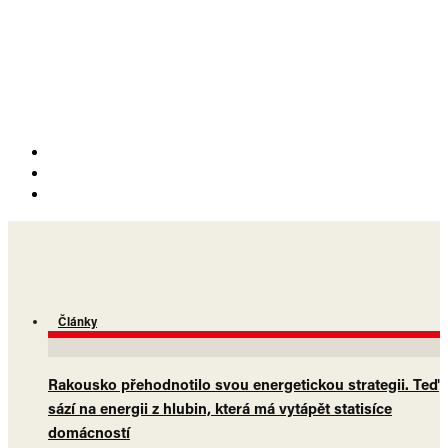
Články
Rakousko přehodnotilo svou energetickou strategii. Teď
sází na energii z hlubin, která má vytápět statisíce
domácností