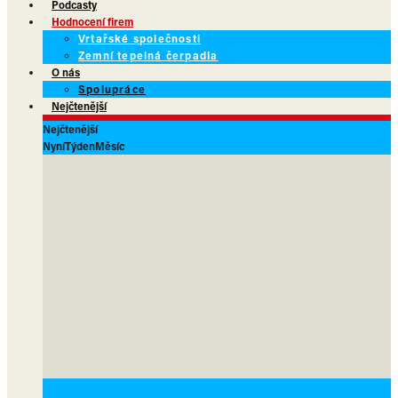
Podcasty
Hodnocení firem
Vrtařské společnosti
Zemní tepelná čerpadla
O nás
Spolupráce
Nejčtenější
Nejčtenější
Nyní
Týden
Měsíc