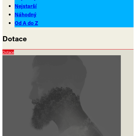
Nejstarší
Náhodný
Od A do Z
Dotace
Dotace