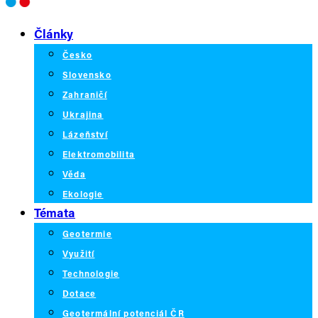
Články
Česko
Slovensko
Zahraničí
Ukrajina
Lázeňství
Elektromobilita
Věda
Ekologie
Témata
Geotermie
Využití
Technologie
Dotace
Geotermální potenciál ČR