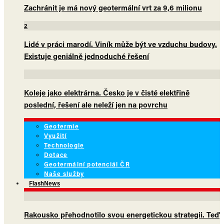
Zachránit je má nový geotermální vrt za 9,6 milionu
2
Lidé v práci marodí. Viník může být ve vzduchu budovy.
Existuje geniálně jednoduché řešení
Koleje jako elektrárna. Česko je v čisté elektřině
poslední, řešení ale neleží jen na povrchu
Geotermie
Využití
Technologie
Dotace
Geotermální potenciál ČR
Naše služby
FlashNews
Rakousko přehodnotilo svou energetickou strategii. Teď