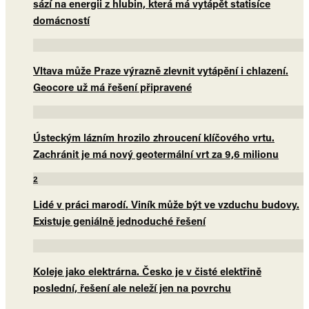
sází na energii z hlubin, která má vytápět statisíce
domácností
Vltava může Praze výrazně zlevnit vytápění i chlazení.
Geocore už má řešení připravené
Ústeckým lázním hrozilo zhroucení klíčového vrtu.
Zachránit je má nový geotermální vrt za 9,6 milionu
2
Lidé v práci marodí. Viník může být ve vzduchu budovy.
Existuje geniálně jednoduché řešení
Koleje jako elektrárna. Česko je v čisté elektřině
poslední, řešení ale neleží jen na povrchu