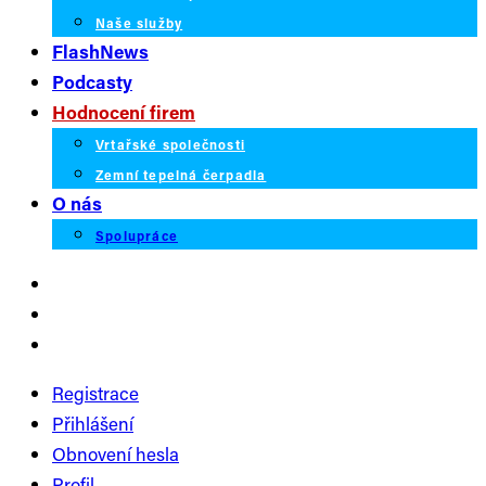
Naše služby
FlashNews
Podcasty
Hodnocení firem
Vrtařské společnosti
Zemní tepelná čerpadla
O nás
Spolupráce
Registrace
Přihlášení
Obnovení hesla
Profil