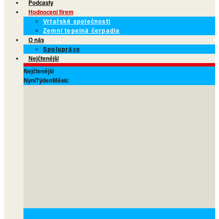
Podcasty
Hodnocení firem
Vrtařské společnosti
Zemní tepelná čerpadla
O nás
Spolupráce
Nejčtenější
Nejčtenější
Nyní
Týden
Měsíc