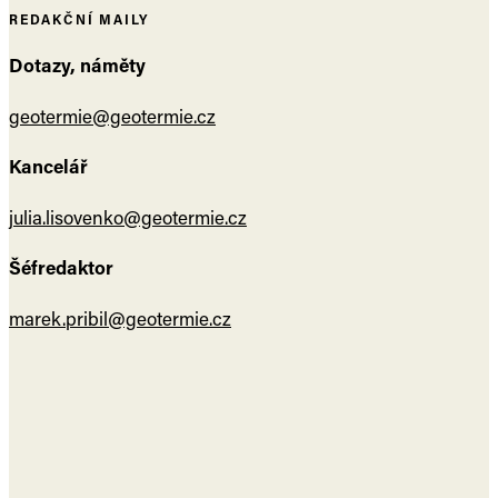
REDAKČNÍ MAILY
Dotazy, náměty
geotermie@geotermie.cz
Kancelář
julia.lisovenko@geotermie.cz
Šéfredaktor
marek.pribil@geotermie.cz