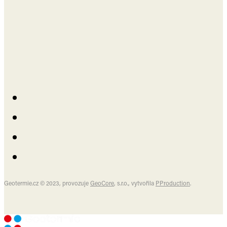
Geotermie.cz © 2023, provozuje
GeoCore
, s.r.o., vytvořila
PProduction
.