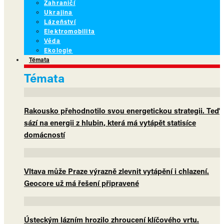
Zahraničí
Ukrajina
Lázeňství
Elektromobilita
Věda
Ekologie
Témata
Témata
Rakousko přehodnotilo svou energetickou strategii. Teď
sází na energii z hlubin, která má vytápět statisíce
domácností
Vltava může Praze výrazně zlevnit vytápění i chlazení.
Geocore už má řešení připravené
Ústeckým lázním hrozilo zhroucení klíčového vrtu.