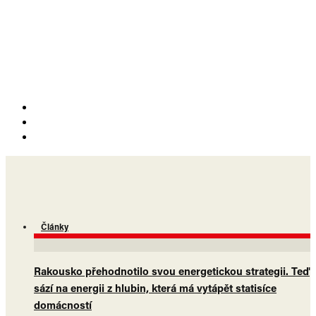
Články
Rakousko přehodnotilo svou energetickou strategii. Teď
sází na energii z hlubin, která má vytápět statisíce
domácností