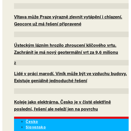
Vltava může Praze výrazně zlevnit vytápění i chlazení.
Geocore už má řešení připravené
Ústeckým lázním hrozilo zhroucení klíčového vrtu.
Zachránit je má nový geotermální vrt za 9,6 milionu
2
Lidé v práci marodí. Viník může být ve vzduchu budovy.
Existuje geniálně jednoduché řešení
Koleje jako elektrárna. Česko je v čisté elektřině
poslední, řešení ale neleží jen na povrchu
Česko
Slovensko