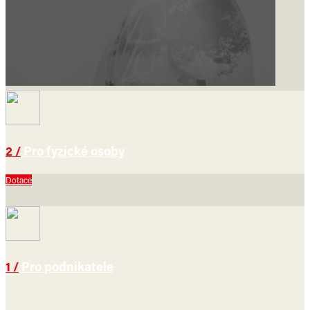
2 /
Pro fyzické osoby
Dotace
1 /
Pro podnikatele