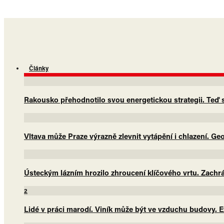
Články
Rakousko přehodnotilo svou energetickou strategii. Teď sá
Vltava může Praze výrazně zlevnit vytápění i chlazení. G
Ústeckým lázním hrozilo zhroucení klíčového vrtu. Zachrá
2
Lidé v práci marodí. Viník může být ve vzduchu budovy. E