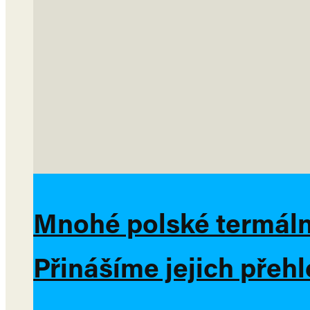
Mnohé polské termální
Přinášíme jejich přeh