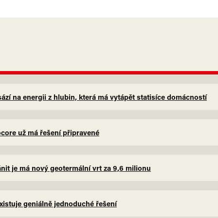
zí na energii z hlubin, která má vytápět statisíce domácností
eocore už má řešení připravené
nit je má nový geotermální vrt za 9,6 milionu
xistuje geniálně jednoduché řešení