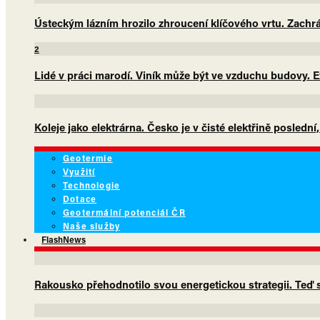
Ústeckým lázním hrozilo zhroucení klíčového vrtu. Zachrá
2
Lidé v práci marodí. Viník může být ve vzduchu budovy. E
Koleje jako elektrárna. Česko je v čisté elektřině poslední
Geotermie
Využití
Technologie
Dotace
Geotermální potenciál ČR
Naše služby
FlashNews
Rakousko přehodnotilo svou energetickou strategii. Teď sá