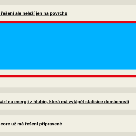
, řešení ale neleží jen na povrchu
zí na energii z hlubin, která má vytápět statisíce domácností
eocore už má řešení připravené