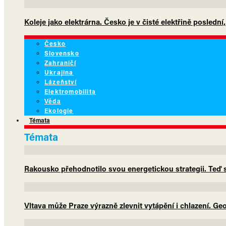
Koleje jako elektrárna. Česko je v čisté elektřině poslední
Česko
Slovensko
Zahraničí
Ukrajina
Lázeňství
Elektromobilita
Věda
Ekologie
Témata
Témata
Rakousko přehodnotilo svou energetickou strategii. Teď sá
Vltava může Praze výrazně zlevnit vytápění i chlazení. G