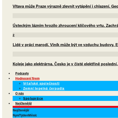
Vltava může Praze výrazně zlevnit vytápění i chlazení. G
Ústeckým lázním hrozilo zhroucení klíčového vrtu. Zachrá
2
Lidé v práci marodí. Viník může být ve vzduchu budovy. E
Koleje jako elektrárna. Česko je v čisté elektřině poslední
Podcasty
Hodnocení firem
Vrtařské společnosti
Zemní tepelná čerpadla
O nás
Spolupráce
Nejčtenější
Nejčtenější
Nyní
Týden
Měsíc