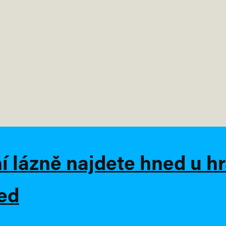
 lázně najdete hned u h
led