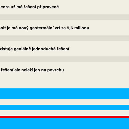
eocore už má řešení připravené
nit je má nový geotermální vrt za 9,6 milionu
xistuje geniálně jednoduché řešení
, řešení ale neleží jen na povrchu