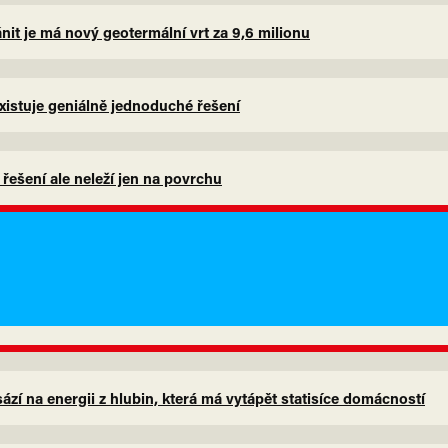
nit je má nový geotermální vrt za 9,6 milionu
xistuje geniálně jednoduché řešení
, řešení ale neleží jen na povrchu
zí na energii z hlubin, která má vytápět statisíce domácností