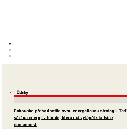
Články
Rakousko přehodnotilo svou energetickou strategii. Teď
sází na energii z hlubin, která má vytápět statisíce
domácností