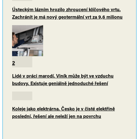
Ústeckým lázním hrozilo zhroucení klíčového vrtu.
Zachránit je má nový geotermální vrt za 9,6 milionu
2
Lidé v práci marodí. Viník může být ve vzduchu
budovy. Existuje geniálně jednoduché řešení
Koleje jako elektrárna. Česko je v čisté elektřině
poslední, řešení ale neleží jen na povrchu