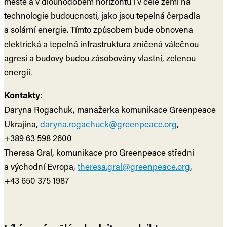
městě a v dlouhodobém horizontu i v celé zemi na
technologie budoucnosti, jako jsou tepelná čerpadla
a solární energie. Tímto způsobem bude obnovena
elektrická a tepelná infrastruktura zničená válečnou
agresí a budovy budou zásobovány vlastní, zelenou
energií.
Kontakty:
Daryna Rogachuk, manažerka komunikace Greenpeace
Ukrajina,
daryna.rogachuck@greenpeace.org
,
+389 63 598 2600
Theresa Gral, komunikace pro Greenpeace střední
a východní Evropa,
theresa.gral@greenpeace.org
,
+43 650 375 1987