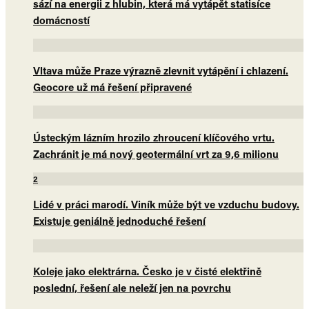
sází na energii z hlubin, která má vytápět statisíce
domácností
Vltava může Praze výrazně zlevnit vytápění i chlazení.
Geocore už má řešení připravené
Ústeckým lázním hrozilo zhroucení klíčového vrtu.
Zachránit je má nový geotermální vrt za 9,6 milionu
2
Lidé v práci marodí. Viník může být ve vzduchu budovy.
Existuje geniálně jednoduché řešení
Koleje jako elektrárna. Česko je v čisté elektřině
poslední, řešení ale neleží jen na povrchu