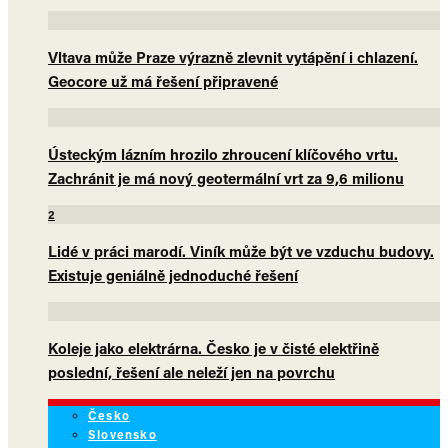
Vltava může Praze výrazně zlevnit vytápění i chlazení.
Geocore už má řešení připravené
Ústeckým lázním hrozilo zhroucení klíčového vrtu.
Zachránit je má nový geotermální vrt za 9,6 milionu
2
Lidé v práci marodí. Viník může být ve vzduchu budovy.
Existuje geniálně jednoduché řešení
Koleje jako elektrárna. Česko je v čisté elektřině
poslední, řešení ale neleží jen na povrchu
Česko
Slovensko