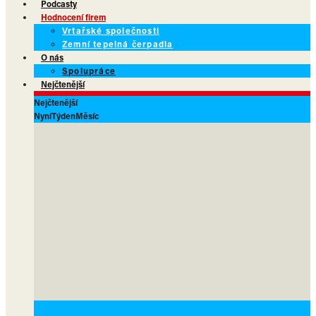
Podcasty
Hodnocení firem
Vrtařské společnosti
Zemní tepelná čerpadla
O nás
Spolupráce
Nejčtenější
Nejčtenější
Nyní
Týden
Měsíc