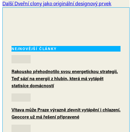
Další
Dveřní clony jako originální designový prvek
NEJNOVĚJŠÍ ČLÁNKY
Rakousko přehodnotilo svou energetickou strategii.
Teď sází na energii z hlubin, která má vytápět
statisíce domácností
Vltava může Praze výrazně zlevnit vytápění i chlazení.
Geocore už má řešení připravené