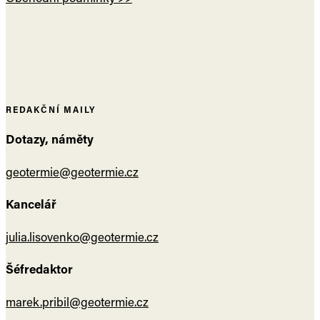
REDAKČNÍ MAILY
Dotazy, náměty
geotermie@geotermie.cz
Kancelář
julia.lisovenko@geotermie.cz
Šéfredaktor
marek.pribil@geotermie.cz