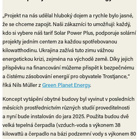
„Projekt na nás udělal hluboký dojem a rychle bylo jasné,
že se chceme zapojit. Naši zákazníci to umožňují: každý,
kdo si vybere náš tarif Solar Power Plus, podporuje solární
projekty jedním centem za každou spotřebovanou
kilowatthodinu. Ukrajina zažívá tuto zimu vážnou
energetickou krizi, zejména na východě země. Díky jejich
příspěvku na financování můžeme přispět k bezpečnému
a čistému zásobování energií pro obyvatele Trostjance,“
říká Nils Müller z
Green Planet Energy
.
Koncept vytápění obytné budovy byl vyvinut v posledních
měsících prostřednictvím různých studií proveditelnosti
a nyní bude instalován do jara 2025. Použita budou dvě
velká tepelná čerpadla (vzduch-voda s výkonem 38
kilowattů a čerpadlo na bázi podzemní vody s výkonem 80