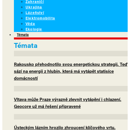
Zahraničí
Ukrajina
Lázeňství
Elektromobilita
Věda
Ekologie
Témata
Témata
Rakousko přehodnotilo svou energetickou strategii. Teď
sází na energii z hlubin, která má vytápět statisíce
domácností
Vltava může Praze výrazně zlevnit vytápění i chlazení.
Geocore už má řešení připravené
Ústeckým lázním hrozilo zhroucení klíčového vrtu.