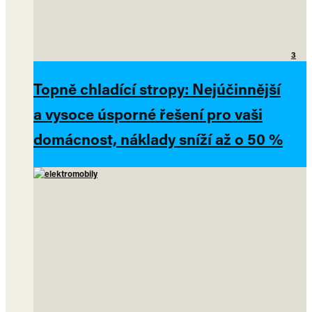
3
Topně chladící stropy: Nejúčinnější
a vysoce úsporné řešení pro vaši
domácnost, náklady sníží až o 50 %