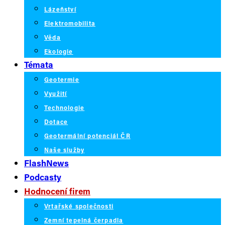
Lázeňství
Elektromobilita
Věda
Ekologie
Témata
Geotermie
Využití
Technologie
Dotace
Geotermální potenciál ČR
Naše služby
FlashNews
Podcasty
Hodnocení firem
Vrtařské společnosti
Zemní tepelná čerpadla