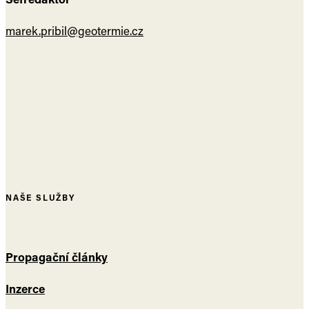
marek.pribil@geotermie.cz
NAŠE SLUŽBY
Propagační články
Inzerce