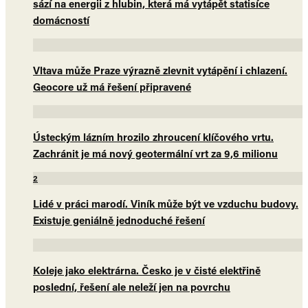
sází na energii z hlubin, která má vytápět statisíce
domácností
Vltava může Praze výrazně zlevnit vytápění i chlazení.
Geocore už má řešení připravené
Ústeckým lázním hrozilo zhroucení klíčového vrtu.
Zachránit je má nový geotermální vrt za 9,6 milionu
2
Lidé v práci marodí. Viník může být ve vzduchu budovy.
Existuje geniálně jednoduché řešení
Koleje jako elektrárna. Česko je v čisté elektřině
poslední, řešení ale neleží jen na povrchu