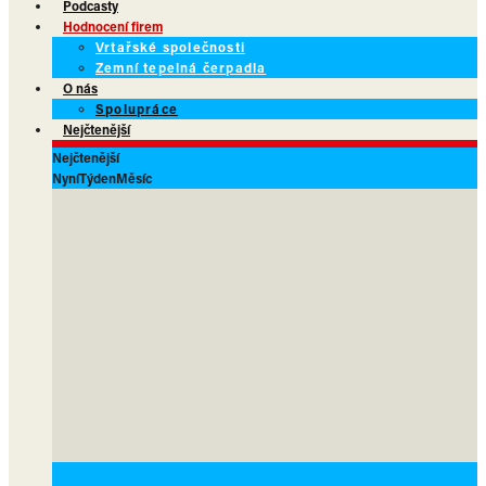
Podcasty
Hodnocení firem
Vrtařské společnosti
Zemní tepelná čerpadla
O nás
Spolupráce
Nejčtenější
Nejčtenější
Nyní
Týden
Měsíc