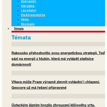
Zahraničí
Ukrajina
Lázeňství
Elektromobilita
Věda
Ekologie
Témata
Témata
Rakousko přehodnotilo svou energetickou strategii. Teď
sází na energii z hlubin, která má vytápět statisíce
domácností
Vltava může Praze výrazně zlevnit vytápění i chlazení.
Geocore už má řešení připravené
Ústeckým lázním hrozilo zhroucení klíčového vrtu.