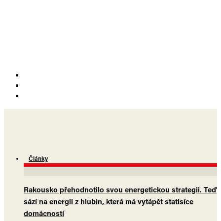
Články
Rakousko přehodnotilo svou energetickou strategii. Teď
sází na energii z hlubin, která má vytápět statisíce
domácností