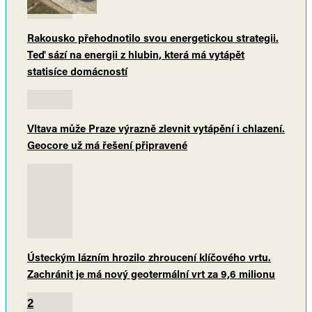
Rakousko přehodnotilo svou energetickou strategii.
Teď sází na energii z hlubin, která má vytápět
statisíce domácností
Vltava může Praze výrazně zlevnit vytápění i chlazení.
Geocore už má řešení připravené
Ústeckým lázním hrozilo zhroucení klíčového vrtu.
Zachránit je má nový geotermální vrt za 9,6 milionu
2