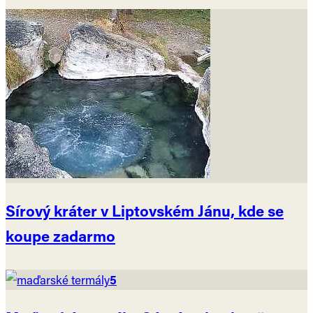
Sírový kráter v Liptovském Jánu, kde se
koupe zadarmo
5