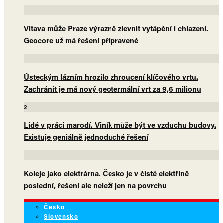
Vltava může Praze výrazně zlevnit vytápění i chlazení.
Geocore už má řešení připravené
Ústeckým lázním hrozilo zhroucení klíčového vrtu.
Zachránit je má nový geotermální vrt za 9,6 milionu
2
Lidé v práci marodí. Viník může být ve vzduchu budovy.
Existuje geniálně jednoduché řešení
Koleje jako elektrárna. Česko je v čisté elektřině
poslední, řešení ale neleží jen na povrchu
Česko
Slovensko