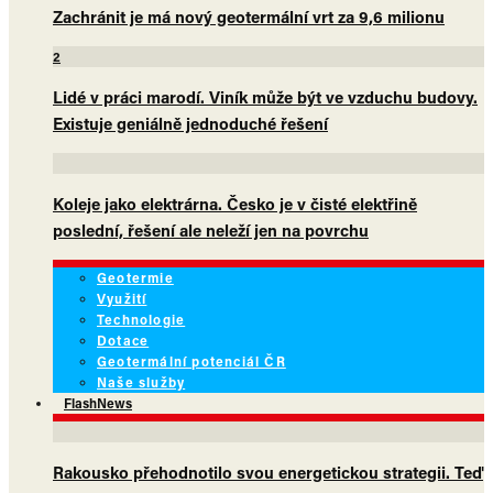
Zachránit je má nový geotermální vrt za 9,6 milionu
2
Lidé v práci marodí. Viník může být ve vzduchu budovy.
Existuje geniálně jednoduché řešení
Koleje jako elektrárna. Česko je v čisté elektřině
poslední, řešení ale neleží jen na povrchu
Geotermie
Využití
Technologie
Dotace
Geotermální potenciál ČR
Naše služby
FlashNews
Rakousko přehodnotilo svou energetickou strategii. Teď