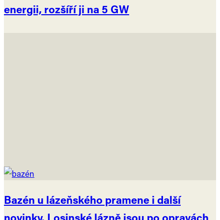
energii, rozšíří ji na 5 GW
Bazén u lázeňského pramene i další
novinky. Losinské lázně jsou po opravách