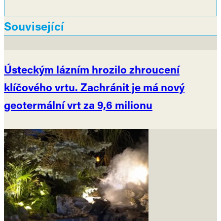
Související
Ústeckým lázním hrozilo zhroucení
klíčového vrtu. Zachránit je má nový
geotermální vrt za 9,6 milionu