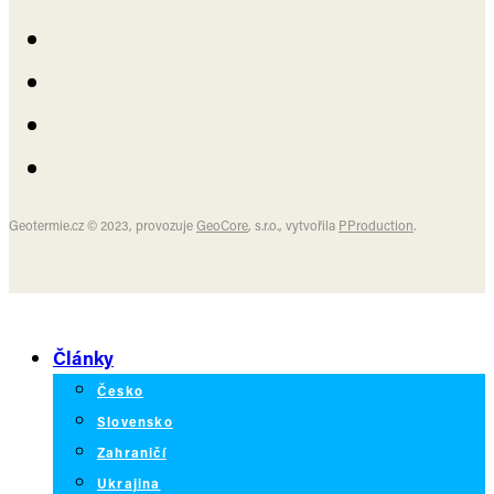
Geotermie.cz © 2023, provozuje
GeoCore
, s.r.o., vytvořila
PProduction
.
Články
Česko
Slovensko
Zahraničí
Ukrajina