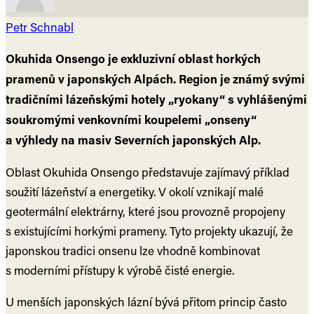
Petr Schnabl
Okuhida Onsengo je exkluzivní oblast horkých
pramenů v japonských Alpách. Region je známý svými
tradičními lázeňskými hotely „ryokany“ s vyhlášenými
soukromými venkovními koupelemi „onseny“
a výhledy na masiv Severních japonských Alp.
Oblast Okuhida Onsengo představuje zajímavý příklad
soužití lázeňství a energetiky. V okolí vznikají malé
geotermální elektrárny, které jsou provozně propojeny
s existujícími horkými prameny. Tyto projekty ukazují, že
japonskou tradici onsenu lze vhodně kombinovat
s moderními přístupy k výrobě čisté energie.
U menších japonských lázní bývá přitom princip často