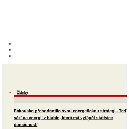
Články
Rakousko přehodnotilo svou energetickou strategii. Teď
sází na energii z hlubin, která má vytápět statisíce
domácností