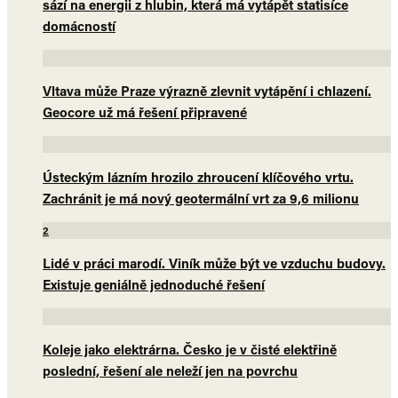
sází na energii z hlubin, která má vytápět statisíce
domácností
Vltava může Praze výrazně zlevnit vytápění i chlazení.
Geocore už má řešení připravené
Ústeckým lázním hrozilo zhroucení klíčového vrtu.
Zachránit je má nový geotermální vrt za 9,6 milionu
2
Lidé v práci marodí. Viník může být ve vzduchu budovy.
Existuje geniálně jednoduché řešení
Koleje jako elektrárna. Česko je v čisté elektřině
poslední, řešení ale neleží jen na povrchu