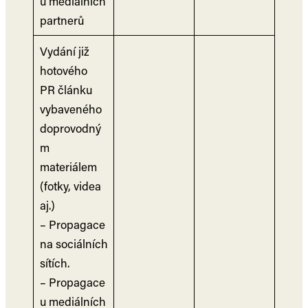
u mediálních
partnerů
Vydání již
hotového
PR článku
vybaveného
doprovodný
m
materiálem
(fotky, videa
aj.)
– Propagace
na sociálních
sítích.
– Propagace
u mediálních