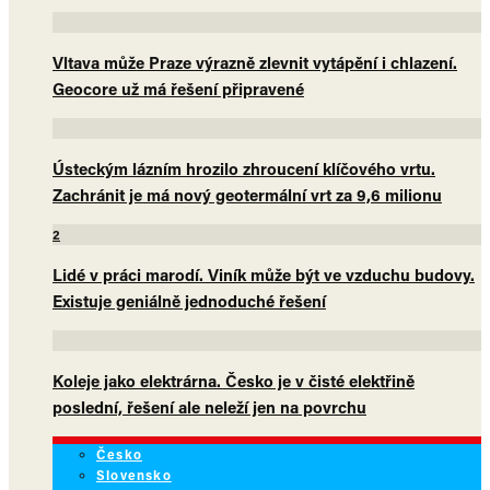
Vltava může Praze výrazně zlevnit vytápění i chlazení.
Geocore už má řešení připravené
Ústeckým lázním hrozilo zhroucení klíčového vrtu.
Zachránit je má nový geotermální vrt za 9,6 milionu
2
Lidé v práci marodí. Viník může být ve vzduchu budovy.
Existuje geniálně jednoduché řešení
Koleje jako elektrárna. Česko je v čisté elektřině
poslední, řešení ale neleží jen na povrchu
Česko
Slovensko