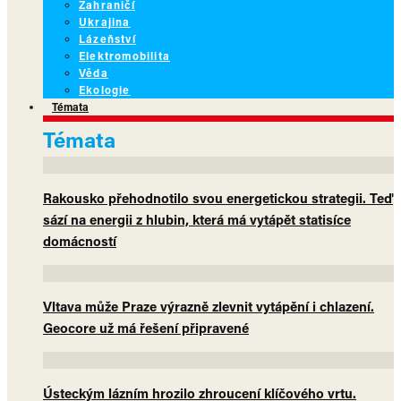
Zahraničí
Ukrajina
Lázeňství
Elektromobilita
Věda
Ekologie
Témata
Témata
Rakousko přehodnotilo svou energetickou strategii. Teď
sází na energii z hlubin, která má vytápět statisíce
domácností
Vltava může Praze výrazně zlevnit vytápění i chlazení.
Geocore už má řešení připravené
Ústeckým lázním hrozilo zhroucení klíčového vrtu.