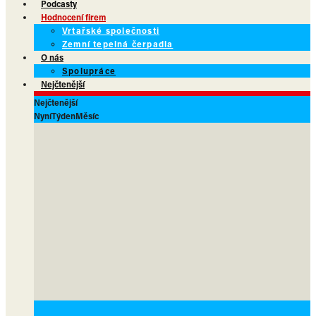
Podcasty
Hodnocení firem
Vrtařské společnosti
Zemní tepelná čerpadla
O nás
Spolupráce
Nejčtenější
Nejčtenější
Nyní
Týden
Měsíc