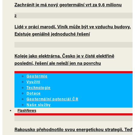
Zachránit je má nový geotermální vrt za 9,6 milionu
2
Lidé v práci marodí. Viník může být ve vzduchu budovy.
Existuje geniálně jednoduché řešení
Koleje jako elektrárna. Česko je v čisté elektřině
poslední, řešení ale neleží jen na povrchu
Geotermie
Využití
Technologie
Dotace
Geotermální potenciál ČR
Naše služby
FlashNews
Rakousko přehodnotilo svou energetickou strategii. Teď