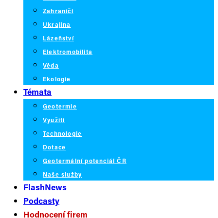
Zahraničí
Ukrajina
Lázeňství
Elektromobilita
Věda
Ekologie
Témata
Geotermie
Využití
Technologie
Dotace
Geotermální potenciál ČR
Naše služby
FlashNews
Podcasty
Hodnocení firem