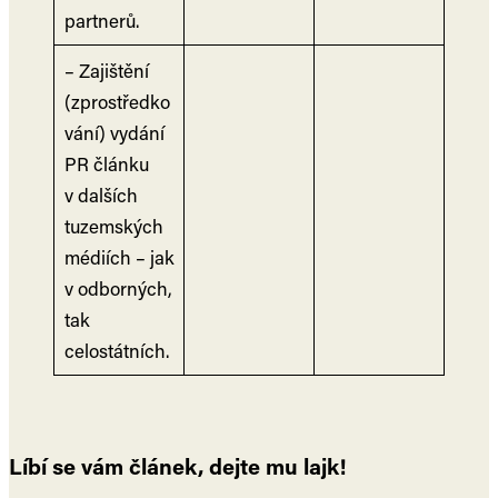
partnerů.
– Zajištění
(zprostředko
vání) vydání
PR článku
v dalších
tuzemských
médiích – jak
v odborných,
tak
celostátních.
Líbí se vám článek, dejte mu lajk!