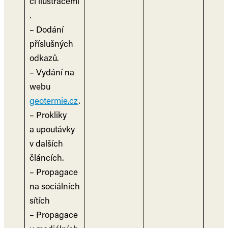
či ilustracemi
.
– Dodání
příslušných
odkazů.
– Vydání na
webu
geotermie.cz
.
– Prokliky
a upoutávky
v dalších
článcích.
– Propagace
na sociálních
sítích
– Propagace