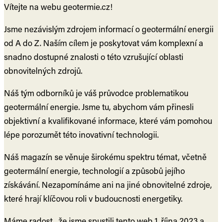
Vítejte na webu geotermie.cz!
Jsme nezávislým zdrojem informací o geotermální energii
od A do Z. Naším cílem je poskytovat vám komplexní a
snadno dostupné znalosti o této vzrušující oblasti
obnovitelných zdrojů.
Náš tým odborníků je váš průvodce problematikou
geotermální energie. Jsme tu, abychom vám přinesli
objektivní a kvalifikované informace, které vám pomohou
lépe porozumět této inovativní technologii.
Náš magazín se věnuje širokému spektru témat, včetně
geotermální energie, technologií a způsobů jejího
získávání. Nezapomínáme ani na jiné obnovitelné zdroje,
které hrají klíčovou roli v budoucnosti energetiky.
Máme radost , že jsme spustili tento web 1. října 2023 a