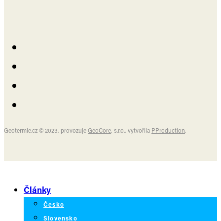
Geotermie.cz © 2023, provozuje
GeoCore
, s.r.o., vytvořila
PProduction
.
Články
Česko
Slovensko