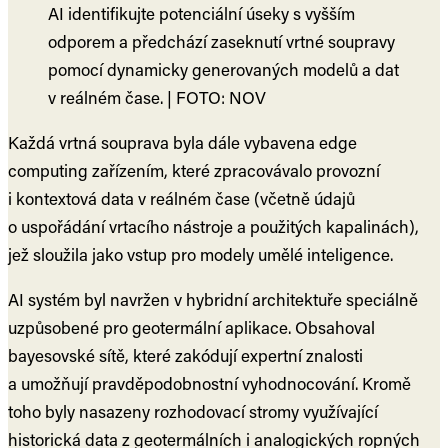
AI identifikujte potenciální úseky s vyšším
odporem a předchází zaseknutí vrtné soupravy
pomocí dynamicky generovaných modelů a dat
v reálném čase. | FOTO: NOV
Každá vrtná souprava byla dále vybavena edge
computing zařízením, které zpracovávalo provozní
i kontextová data v reálném čase (včetně údajů
o uspořádání vrtacího nástroje a použitých kapalinách),
jež sloužila jako vstup pro modely umělé inteligence.
AI systém byl navržen v hybridní architektuře speciálně
uzpůsobené pro geotermální aplikace. Obsahoval
bayesovské sítě, které zakódují expertní znalosti
a umožňují pravděpodobnostní vyhodnocování. Kromě
toho byly nasazeny rozhodovací stromy využívající
historická data z geotermálních i analogických ropných