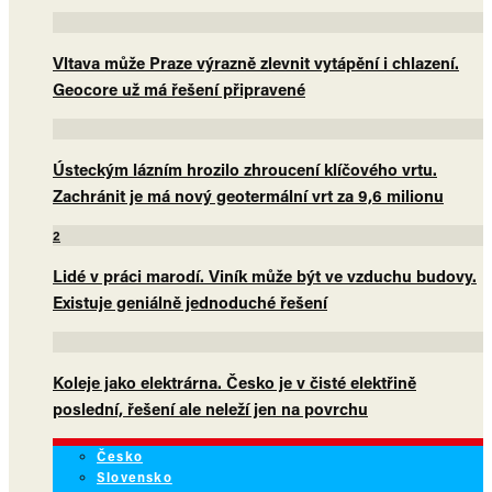
Vltava může Praze výrazně zlevnit vytápění i chlazení.
Geocore už má řešení připravené
Ústeckým lázním hrozilo zhroucení klíčového vrtu.
Zachránit je má nový geotermální vrt za 9,6 milionu
2
Lidé v práci marodí. Viník může být ve vzduchu budovy.
Existuje geniálně jednoduché řešení
Koleje jako elektrárna. Česko je v čisté elektřině
poslední, řešení ale neleží jen na povrchu
Česko
Slovensko