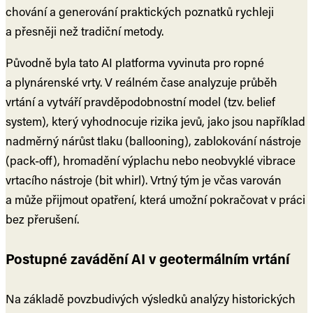
chování a generování praktických poznatků rychleji
a přesněji než tradiční metody.
Původně byla tato AI platforma vyvinuta pro ropné
a plynárenské vrty. V reálném čase analyzuje průběh
vrtání a vytváří pravděpodobnostní model (tzv. belief
system), který vyhodnocuje rizika jevů, jako jsou například
nadměrný nárůst tlaku (ballooning), zablokování nástroje
(pack-off), hromadění výplachu nebo neobvyklé vibrace
vrtacího nástroje (bit whirl). Vrtný tým je včas varován
a může přijmout opatření, která umožní pokračovat v práci
bez přerušení.
Postupné zavádění AI v geotermálním vrtání
Na základě povzbudivých výsledků analýzy historických