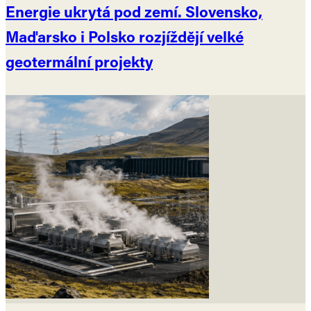
Energie ukrytá pod zemí. Slovensko,
Maďarsko i Polsko rozjíždějí velké
geotermální projekty