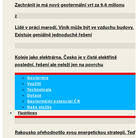
Zachránit je má nový geotermální vrt za 9,6 milionu
2
Lidé v práci marodí. Viník může být ve vzduchu budovy.
Existuje geniálně jednoduché řešení
Koleje jako elektrárna. Česko je v čisté elektřině
poslední, řešení ale neleží jen na povrchu
Geotermie
Využití
Technologie
Dotace
Geotermální potenciál ČR
Naše služby
FlashNews
Rakousko přehodnotilo svou energetickou strategii. Teď