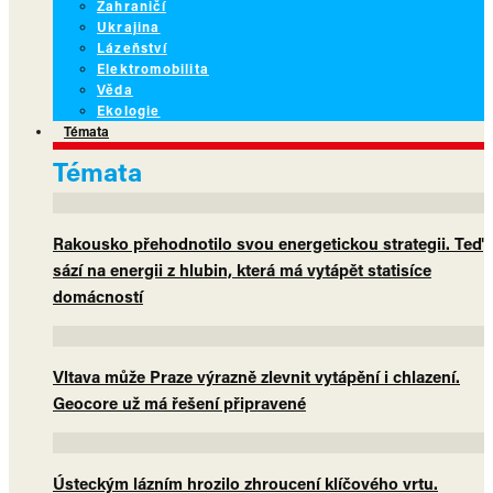
Zahraničí
Ukrajina
Lázeňství
Elektromobilita
Věda
Ekologie
Témata
Témata
Rakousko přehodnotilo svou energetickou strategii. Teď
sází na energii z hlubin, která má vytápět statisíce
domácností
Vltava může Praze výrazně zlevnit vytápění i chlazení.
Geocore už má řešení připravené
Ústeckým lázním hrozilo zhroucení klíčového vrtu.