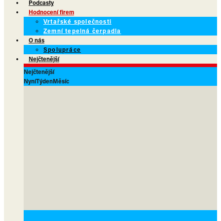
Podcasty
Hodnocení firem
Vrtařské společnosti
Zemní tepelná čerpadla
O nás
Spolupráce
Nejčtenější
Nejčtenější
Nyní
Týden
Měsíc