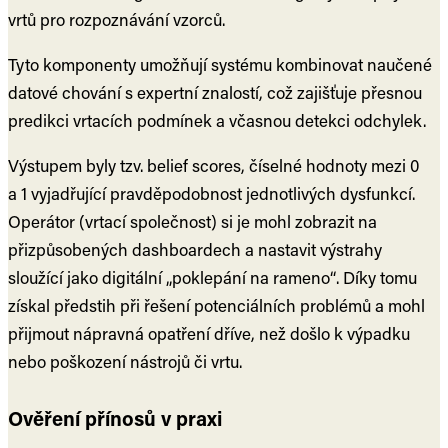
vrtů pro rozpoznávání vzorců.
Tyto komponenty umožňují systému kombinovat naučené
datové chování s expertní znalostí, což zajišťuje přesnou
predikci vrtacích podmínek a včasnou detekci odchylek.
Výstupem byly tzv. belief scores, číselné hodnoty mezi 0
a 1 vyjadřující pravděpodobnost jednotlivých dysfunkcí.
Operátor (vrtací společnost) si je mohl zobrazit na
přizpůsobených dashboardech a nastavit výstrahy
sloužící jako digitální „poklepání na rameno“. Díky tomu
získal předstih při řešení potenciálních problémů a mohl
přijmout nápravná opatření dříve, než došlo k výpadku
nebo poškození nástrojů či vrtu.
Ověření přínosů v praxi