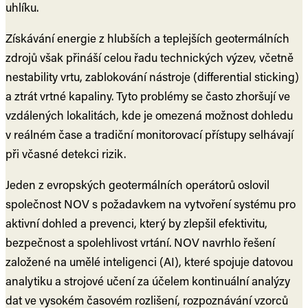
uhlíku.
Získávání energie z hlubších a teplejších geotermálních
zdrojů však přináší celou řadu technických výzev, včetně
nestability vrtu, zablokování nástroje (differential sticking)
a ztrát vrtné kapaliny. Tyto problémy se často zhoršují ve
vzdálených lokalitách, kde je omezená možnost dohledu
v reálném čase a tradiční monitorovací přístupy selhávají
při včasné detekci rizik.
Jeden z evropských geotermálních operátorů oslovil
společnost NOV s požadavkem na vytvoření systému pro
aktivní dohled a prevenci, který by zlepšil efektivitu,
bezpečnost a spolehlivost vrtání. NOV navrhlo řešení
založené na umělé inteligenci (AI), které spojuje datovou
analytiku a strojové učení za účelem kontinuální analýzy
dat ve vysokém časovém rozlišení, rozpoznávání vzorců