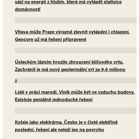
sází na energii z hlubin, která má vytápět statisíce
domácností
Vltava může Praze výrazně zlevnit vytápění i chlazení.
Geocore už má řešení připravené
Ústeckým lázním hrozilo zhroucení klíčového vrtu.
Zachránit je má nový geotermální vrt za 9,6 milionu
2
Lidé v práci marodí. Viník může být ve vzduchu budovy.
Existuje geniálně jednoduché řešení
Koleje jako elektrárna. Česko je v čisté elektřině
poslední, řešení ale neleží jen na povrchu