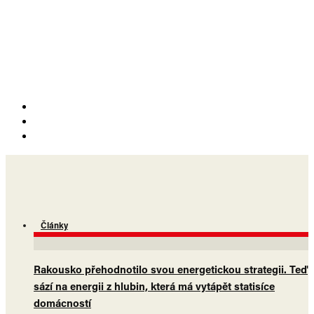
Články
Rakousko přehodnotilo svou energetickou strategii. Teď
sází na energii z hlubin, která má vytápět statisíce
domácností