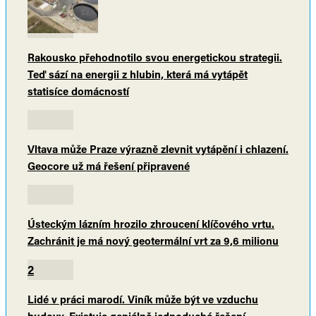
Rakousko přehodnotilo svou energetickou strategii.
Teď sází na energii z hlubin, která má vytápět
statisíce domácností
Vltava může Praze výrazně zlevnit vytápění i chlazení.
Geocore už má řešení připravené
Ústeckým lázním hrozilo zhroucení klíčového vrtu.
Zachránit je má nový geotermální vrt za 9,6 milionu
2
Lidé v práci marodí. Viník může být ve vzduchu
budovy. Existuje geniálně jednoduché řešení