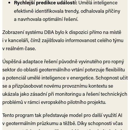
Rychlejší predikce událostí:
Umělá inteligence
efektivně identifikovala trendy, odhalovala příčiny
a navrhovala optimální řešení.
Zobrazení systému DBA bylo k dispozici přímo na místě
i v kanceláři, čímž zajišťovalo informovanost celého týmu
v reálném čase.
Úspěšná adaptace řešení původně vyvinutého pro ropný
sektor do oblasti geotermálního vrtání potvrzuje flexibilitu
a potenciál umělé inteligence v energetice. Schopnost učit
se a přizpůsobovat novému provoznímu kontextu se
ukázala jako zásadní při monitoringu a řešení technických
problémů v rámci evropského pilotního projektu.
Tento program tak představuje model pro další využití AI
v geotermálním průzkumu a těžbě. Díky schopnosti včas