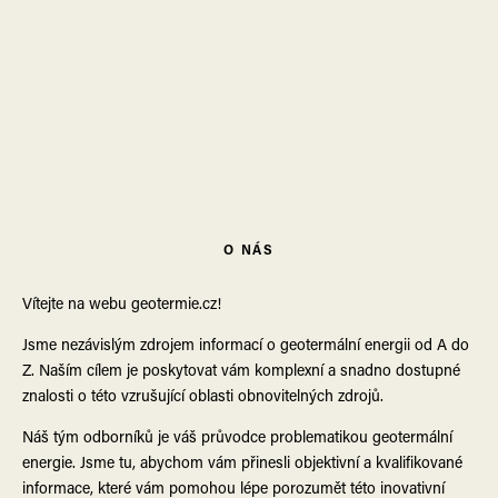
Napsat komentář
Vaše e-mailová adresa nebude zveřejněna.
Vyžadované informace jsou
označeny
*
Komentář
*
O NÁS
Vítejte na webu geotermie.cz!
Jsme nezávislým zdrojem informací o geotermální energii od A do
Z. Naším cílem je poskytovat vám komplexní a snadno dostupné
znalosti o této vzrušující oblasti obnovitelných zdrojů.
Náš tým odborníků je váš průvodce problematikou geotermální
Jméno
*
energie. Jsme tu, abychom vám přinesli objektivní a kvalifikované
informace, které vám pomohou lépe porozumět této inovativní