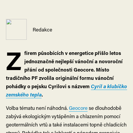
Redakce
Z
firem působících v energetice přišlo letos
jednoznačně nejlepší vánoční a novoroční
přání od společnosti Geocore. Místo
tradičního PF zvolila originální formu vánoční
pohádky o pejsku Cyrilovi s názvem
Cyril a klubíčko
zemského tepla
.
Volba tématu není náhodná.
Geocore
se dlouhodobě
zabývá ekologickým vytápěním a chlazením pomocí
geotermálních vrtů a také instalacemi topně chladicích
stropů. Pohádka tak s lehkostí a nápadem propojuje