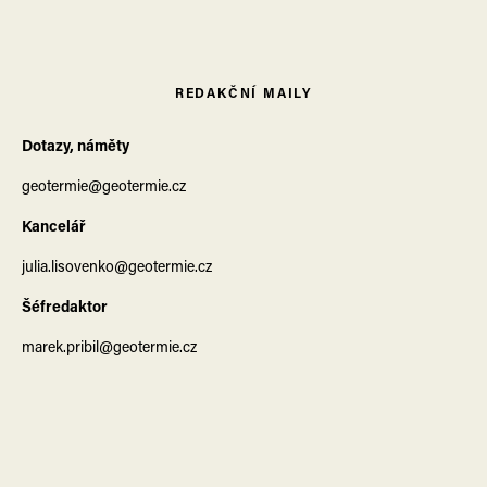
REDAKČNÍ MAILY
Dotazy, náměty
geotermie@geotermie.cz
Kancelář
julia.lisovenko@geotermie.cz
Šéfredaktor
marek.pribil@geotermie.cz