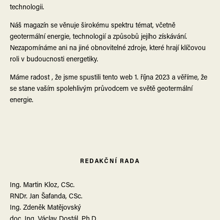
technologii.
E-mail
*
Webová stránka
Náš magazín se věnuje širokému spektru témat, včetně
geotermální energie, technologií a způsobů jejího získávání.
Nezapomínáme ani na jiné obnovitelné zdroje, které hrají klíčovou
roli v budoucnosti energetiky.
Uložit do prohlížeče jméno, e-mail a webovou stránku pro budoucí
komentáře.
Máme radost , že jsme spustili tento web 1. října 2023 a věříme, že
se stane vaším spolehlivým průvodcem ve světě geotermální
energie.
REDAKČNÍ RADA
Ing. Martin Kloz, CSc.
RNDr. Jan Šafanda, CSc.
Ing. Zdeněk Matějovský
doc. Ing. Václav Dostál, Ph.D.