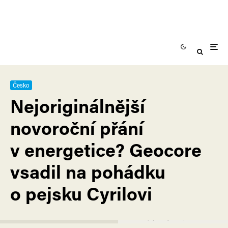
Česko
Nejoriginálnější
novoroční přání
v energetice? Geocore
vsadil na pohádku
o pejsku Cyrilovi
Pohádka o pejsku Cyrilovi. | ZDROJ: Geocore